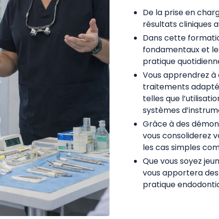
De la prise en charg
résultats cliniques 
Dans cette formatio
fondamentaux et le
pratique quotidienn
Vous apprendrez à d
traitements adaptés
telles que l’utilisa
systèmes d’instrumen
Grâce à des démonst
vous consoliderez 
les cas simples com
Que vous soyez jeun
vous apportera des 
pratique endodontiq