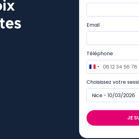
oix
tes
Email
Téléphone
Choisissez votre sess
JE S