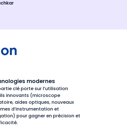
achkar
ion
hnologies modernes
artie clé porte sur l’utilisation
ils innovants (microscope
toire, aides optiques, nouveaux
èmes d’instrumentation et
igation) pour gagner en précision et
ficacité.