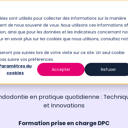
kies sont utilisés pour collecter des informations sur la manière
nt de nous souvenir de vous. Nous utilisons ces informations af
ion, ainsi que pour les données et les indicateurs concernant no
our en savoir plus sur les cookies que nous utilisons, consultez no
gnez les sessions
T
seront pas suivies lors de votre visite sur ce site. Un seul cookie
ques Endodontie
du
 pas suivre vos préférences.
Paramètres du
Accepter
Refuser
13 mars
cookies
Endodontie en pratique quotidienne : Techniq
et Innovations
Formation prise en charge DPC