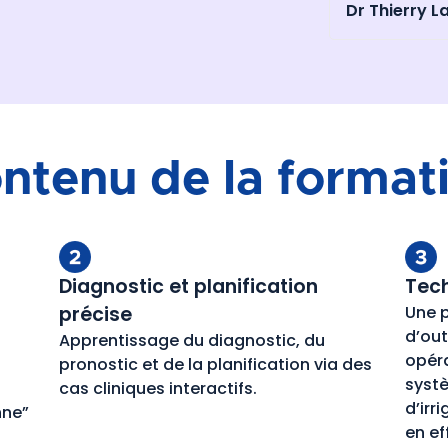
Dr Thierry L
ntenu de la format
Diagnostic et planification
Tec
précise
Une p
d’out
Apprentissage du diagnostic, du
opéra
pronostic et de la planification via des
syst
cas cliniques interactifs.
d’irr
nne”
en ef