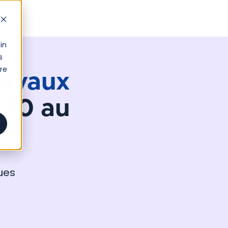
in
s
tre
ravaux
 10 au
ues