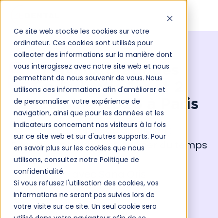
Ce site web stocke les cookies sur votre
ordinateur. Ces cookies sont utilisés pour
collecter des informations sur la manière dont
vous interagissez avec notre site web et nous
Travaux pratiques
permettent de nous souvenir de vous. Nous
Endodontie 1er et 2
utilisons ces informations afin d'améliorer et
de personnaliser votre expérience de
décembre 2026 à Paris
navigation, ainsi que pour les données et les
indicateurs concernant nos visiteurs à la fois
Endodontie au quotidien :
sur ce site web et sur d'autres supports. Pour
Simplifier, sécuriser et gagner du temps
en savoir plus sur les cookies que nous
au cabinet
utilisons, consultez notre Politique de
confidentialité.
avec Sana Oris
Si vous refusez l'utilisation des cookies, vos
informations ne seront pas suivies lors de
votre visite sur ce site. Un seul cookie sera