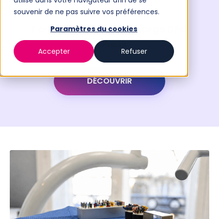
utilisé dans votre navigateur afin de se
souvenir de ne pas suivre vos préférences.
Formation prise en charge DPC
Paramètres du cookies
à Paris
Accepter
Refuser
DÉCOUVRIR