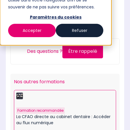
utilisé dans votre navigateur afin de se
souvenir de ne pas suivre vos préférences.
Paramètres du cookies
Confirmé
Accepter
Refuser
Des questions ?
Être rappelé
Nos autres formations
Formation recommandée
La CFAO directe au cabinet dentaire : Accéder
au flux numérique