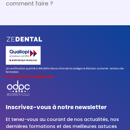
comment faire ?
pour vous 24h/24h et 7j/7j
durant une période qui
varie selon les formations et qui va de 2 à 6 mois.
Vous pouvez nous contacter par plusieurs moyens :
Vous pouvez vous connecter à votre formation à
dans la rubrique aide ci-dessus. Ainsi que,
l'heure de votre choix durant cette période.
directement par mail à contact (at) zedental .
com.
Nous restons à votre disposition pour toutes
questions que vous pouvez-vous poser !
La certification qualité a été délivrée au titre de la catégorie d'action suivante : Actions de
formation
ACTIONS DE FORMATION
Inscrivez-vous à notre newsletter
Et tenez-vous au courant de nos actualités, nos
dernières formations et des meilleures astuces