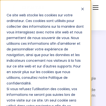
Ce site web stocke les cookies sur votre
ordinateur. Ces cookies sont utilisés pour
collecter des informations sur la manière dont
vous interagissez avec notre site web et nous
permettent de nous souvenir de vous. Nous
PROGRAMMES D'INTÉGRATION
utilisons ces informations afin d'améliorer et
ANNÉE 1 CURSUS
de personnaliser votre expérience de
ESSENTIEL
navigation, ainsi que pour les données et les
indicateurs concernant nos visiteurs à la fois
sur ce site web et sur d'autres supports. Pour
en savoir plus sur les cookies que nous
utilisons, consultez notre Politique de
Deux formations obligatoires pour être en règle
confidentialité.
dans son exercice : - "Radioprotection des
Si vous refusez l'utilisation des cookies, vos
patients" selon la décision n° 2019-DC-0669 de
informations ne seront pas suivies lors de
2019, à renouveler tous les 10 ans - "Cone Beam
votre visite sur ce site. Un seul cookie sera
CBCT" dès 2023 pour les utilisateurs et