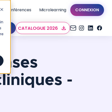
os conférences
Microlearning
CONNEXION
in
CATALOGUE 2026
NOUS
s
tre
Bases
liniques -