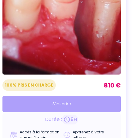
810 €
100% PRIS EN CHARGE
S’inscrire
Durée :
9
H
Accès à la formation
Apprenez à votre
durant 2 mois
rythme