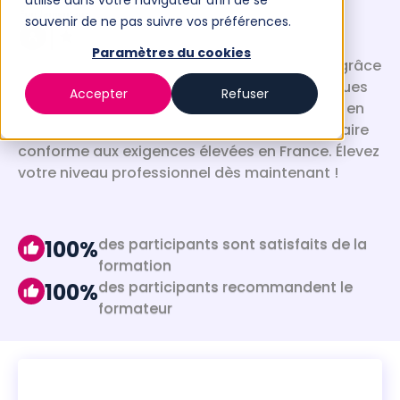
utilisé dans votre navigateur afin de se
souvenir de ne pas suivre vos préférences.
Paramètres du cookies
Perfectionnez votre pratique en endodontie grâce
à notre formation axée sur les bonnes pratiques
Accepter
Refuser
fondamentales, un passage clé pour monter en
compétence et assurer une pratique exemplaire
conforme aux exigences élevées en France. Élevez
votre niveau professionnel dès maintenant !
des participants sont satisfaits de la
100%
formation
des participants recommandent le
100%
formateur