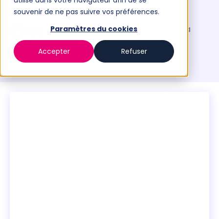
utilisé dans votre navigateur afin de se
souvenir de ne pas suivre vos préférences.
des participants sont satisfaits de la
100
Paramètres du cookies
formation
Accepter
Refuser
des participants recommandent le
95
formateur