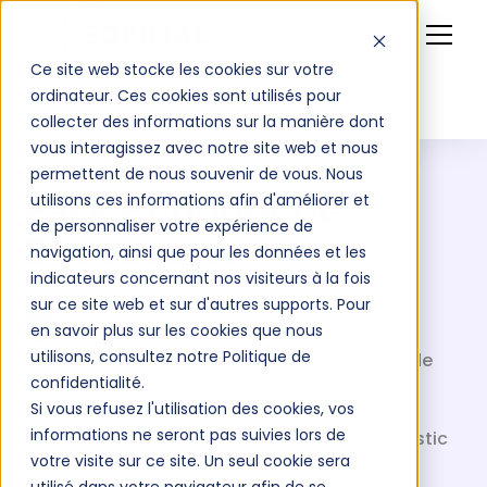
Ce site web stocke les cookies sur votre
ordinateur. Ces cookies sont utilisés pour
collecter des informations sur la manière dont
vous interagissez avec notre site web et nous
permettent de nous souvenir de vous. Nous
PACKS DE FORMATIONS
utilisons ces informations afin d'améliorer et
Pack Endodontie
de personnaliser votre expérience de
Découverte
navigation, ainsi que pour les données et les
indicateurs concernant nos visiteurs à la fois
sur ce site web et sur d'autres supports. Pour
en savoir plus sur les cookies que nous
utilisons, consultez notre Politique de
Découvrez les bases de l'Endodontie en 10 h de
confidentialité.
formation combinant e-learning et travaux
Si vous refusez l'utilisation des cookies, vos
pratiques. Apprenez tout, de la digue à
informations ne seront pas suivies lors de
l'obturation canalaire, et maîtrisez le diagnostic
votre visite sur ce site. Un seul cookie sera
et la gestion des urgences en endodontie.