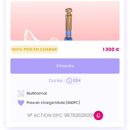
1 300 €
100% PRIS EN CHARGE
S’inscrire
Durée :
10
H
Multiformat
Prise en charge totale (ANDPC)
N° ACTION DPC :
99762626001