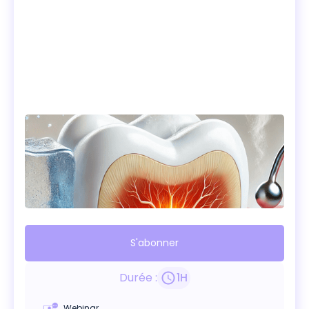
S'abonner
Durée :
1
H
Webinar