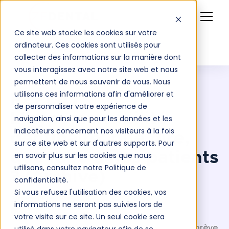
Ce site web stocke les cookies sur votre
ordinateur. Ces cookies sont utilisés pour
collecter des informations sur la manière dont
vous interagissez avec notre site web et nous
permettent de nous souvenir de vous. Nous
CONFÉRENCE REPLAY
utilisons ces informations afin d'améliorer et
REPLAY
de personnaliser votre expérience de
L'hypersensibilité
navigation, ainsi que pour les données et les
indicateurs concernant nos visiteurs à la fois
dentinaire: que dire,
sur ce site web et sur d'autres supports. Pour
que faire à nos patients
en savoir plus sur les cookies que nous
utilisons, consultez notre Politique de
? (Archive)
confidentialité.
Si vous refusez l'utilisation des cookies, vos
informations ne seront pas suivies lors de
votre visite sur ce site. Un seul cookie sera
L'hypersensibilité dentinaire est une douleur brève