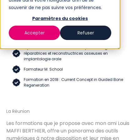
utilisé dans votre navigateur afin de se
souvenir de ne pas suivre vos préférences.
Diplôme de Docteur en chirurgie dentaire
Paramètres du cookies
CES de Prothèse Conjointe à Paris Descartes
Accepter
Refuser
Diplôme Universitaire de Conception et Fabrication
Assisté par Ordinateur
Diplôme Universitaire de Techniques chirurgicales
réparatrices et reconstructrices osseuses en
implantologie orale
Formateur M. School
Formation en 2018 : Current Concept in Guided Bone
Regeneration
La Réunion
Les formations que je propose avec mon ami Louis
MAFFI BERTHIER, offre un panorama des outils
numériques à notre disposition et leur mise en