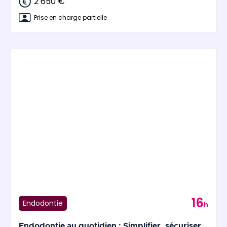
2 650 €
Prise en charge partielle
16
Endodontie
h
Endodontie au quotidien : Simplifier, sécuriser