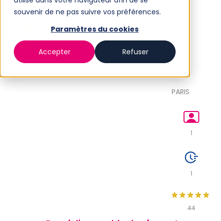
utilisé dans votre navigateur afin de se
Maitrise de biologie humaine.
souvenir de ne pas suivre vos préférences.
Diplôme Universitaire d'expertise et d'éthique en
Paramètres du cookies
Odontologie.
Endodontiste Exclusif
Accepter
Refuser
PARIS
1
1
44