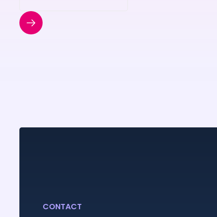
varius enim in eros
elementum tristique. Duis
cursus, mi quis viverra
ornare."
CONTACT