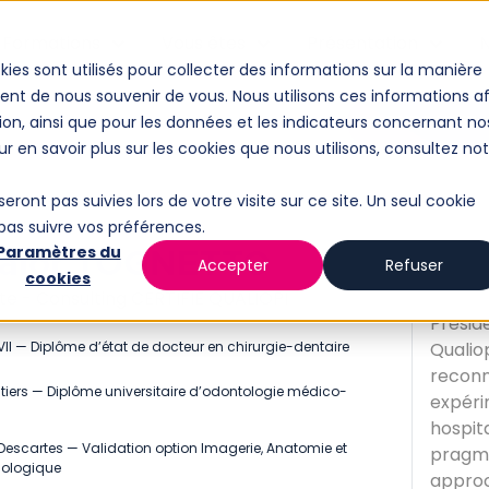
Formations
Vous êtes
Présentation
N
kies sont utilisés pour collecter des informations sur la manière
nt de nous souvenir de vous. Nous utilisons ces informations af
CONTACTEZ-
ion, ainsi que pour les données et les indicateurs concernant no
our en savoir plus sur les cookies que nous utilisons, consultez no
seront pas suivies lors de votre visite sur ce site. Un seul cookie
 pas suivre vos préférences.
Paramètres du
PARIS
alor TOGNETTO
Accepter
Refuser
cookies
Le Dr
ste - Consulting CERTIFIE QUALIOPI
Présid
 VII — Diplôme d’état de docteur en chirurgie-dentaire
Qualio
reconn
oitiers — Diplôme universitaire d’odontologie médico-
expéri
hospit
s Descartes — Validation option Imagerie, Anatomie et
pragma
iologique
approc