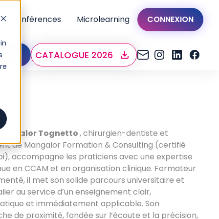
os conférences
Microlearning
CONNEXION
in
CATALOGUE 2026
NOUS
s
tre
Mangalor Tognetto
, chirurgien-dentiste et
ent de Mangalor Formation & Consulting (certifié
pi), accompagne les praticiens avec une expertise
ue en CCAM et en organisation clinique. Formateur
menté, il met son solide parcours universitaire et
alier au service d’un enseignement clair,
tique et immédiatement applicable. Son
he de proximité, fondée sur l’écoute et la précision,