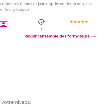
s dentistes à codifier juste, optimiser leurs actes et
er leur pratique.
 attaché d’enseignement à Paris VII, il combine
r académique et compréhension fine du terrain. Une
98
nce pour transformer la CCAM en outil simple,
7
 et performant.
Revoir l'ensemble des formateurs
 votre niveau.