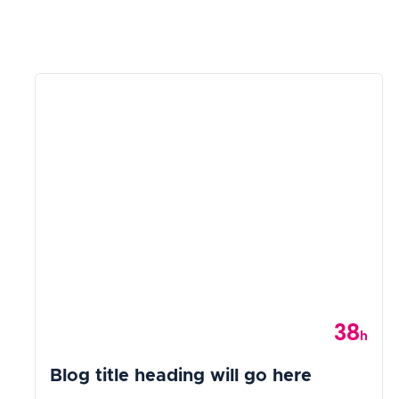
38
Category
h
Blog title heading will go here