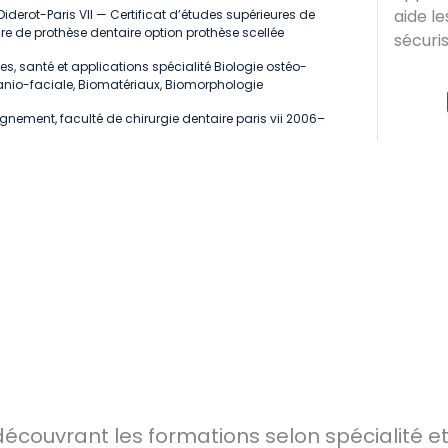
aide le
 Diderot-Paris VII — Certificat d’études supérieures de
ire de prothèse dentaire option prothèse scellée
sécuris
es, santé et applications spécialité Biologie ostéo-
Ancien
cranio-faciale, Biomatériaux, Biomorphologie
rigueu
gnement, faculté de chirurgie dentaire paris vii 2006–
référe
fiable
écouvrant les formations selon spécialité et