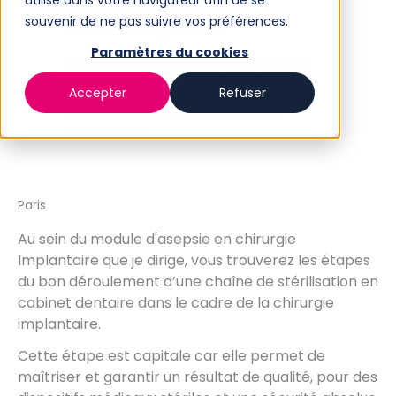
utilisé dans votre navigateur afin de se
souvenir de ne pas suivre vos préférences.
Docteur en Chirurgie Dentaire
Paramètres du cookies
Co-Auteur du module d'Asepsie en chirurgie
implantaire (Attestation Universitaire
Accepter
Refuser
d'Implantologie)
Membre de l'Association Universitaire en
Implantologie
Paris
Au sein du module d'asepsie en chirurgie
Implantaire que je dirige, vous trouverez les étapes
du bon déroulement d’une chaîne de stérilisation en
cabinet dentaire dans le cadre de la chirurgie
implantaire.
Cette étape est capitale car elle permet de
maîtriser et garantir un résultat de qualité, pour des