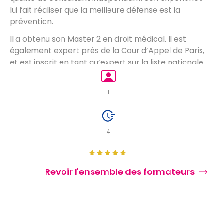
lui fait réaliser que la meilleure défense est la
prévention.
Il a obtenu son Master 2 en droit médical. Il est
également expert près de la Cour d’Appel de Paris,
et est inscrit en tant qu’expert sur la liste nationale
des experts en accidents médicaux. Il est le co-
fondateur et responsable du Diplôme Universitaire
1
d’Expertise en Médecine Dentaire à Paris Diderot
4
Revoir l'ensemble des formateurs