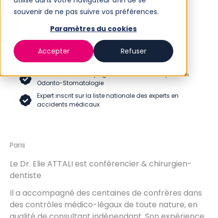
utilisé dans votre navigateur afin de se
souvenir de ne pas suivre vos préférences.
Docteur en Chirurgie Dentaire
Paramètres du cookies
Expert près la Cour d'Appel de Paris
Accepter
Refuser
Ancien membre de la Commission de Législation
Professionnelle à l’ADF
Membre de la Compagnie Nationale des Experts en
Odonto-Stomatologie
Expert inscrit sur la liste nationale des experts en
accidents médicaux
Paris
Le Dr. Elie ATTALI est conférencier & chirurgien-
dentiste
Il a accompagné des centaines de confrères dans
des contrôles médico-légaux de toute nature, en
qualité de consultant indépendant. Son expérience